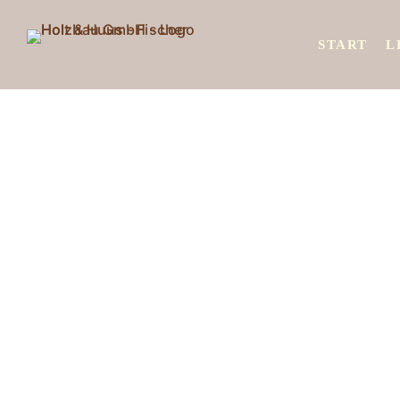
START
L