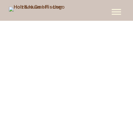
EINFAMILIENHAUS
„MOORBIRKE“
Maximale Gemütlichkeit und
Verbundenheit mit der Natur – dafür
steht dieses Ferienhaus. Durch große
Fenster, Hebeschiebetüren und
Terrassen gestalten sich die
Übergänge von drinnen nach draußen
fließend. So wird den Bewohnern
jederzeit das Gefühl des Teilhabens an